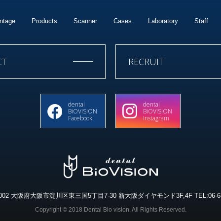
ntage
Products
Scanner
Cases
Laboratory
Staff
CT
RECRUIT
dental
dental
BiOVISION
BiOVISION
Facebook
Instagram
-0002 大阪府大阪市淀川区東三国5丁目7-30
新大阪ダイヤモンド3F,4F
TEL:06-6
Copyright © 2018 Dental Bio vision.
All Rights Reserved.