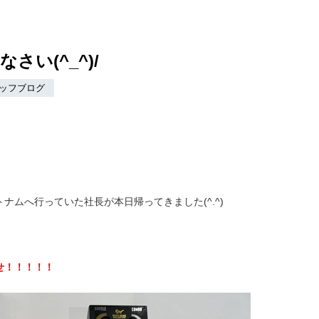
さい(^_^)/
ッフブログ
！
ナムへ行っていた社長が本日帰ってきました(^.^)
せ！！！！！