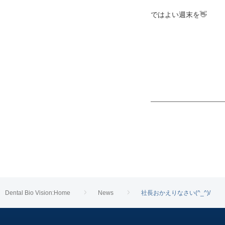
ではよい週末を👋
Dental Bio Vision:Home
News
社長おかえりなさい(^_^)/