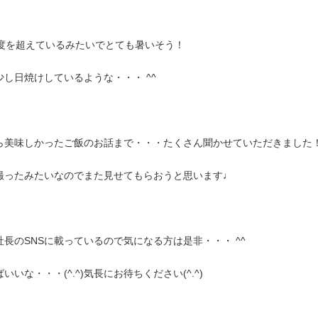
0度を超えているみたいでとても暑いそう！
し日焼けしているような・・・ ^^
ら美味しかったご飯のお話まで・・・たくさん聞かせていただきました
撮ったみたいなのでまた見せてもらおうと思います♩
長のSNSに載っているので気になる方は是非・・・ ^^
いな・・・(^.^)気長にお待ちください(^.^)