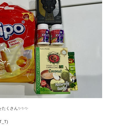
をたくさん✨✨✨
_T)