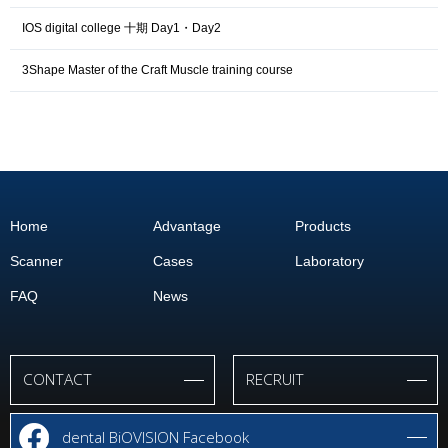
IOS digital college 十期 Day1・Day2
3Shape Master of the Craft Muscle training course
Home
Advantage
Products
Scanner
Cases
Laboratory
FAQ
News
CONTACT
RECRUIT
dental
BiOVISION
Facebook